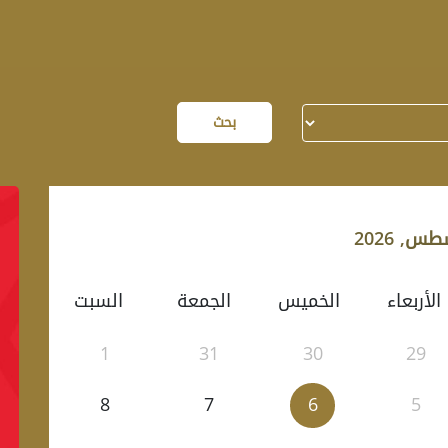
بحث
س, 2026
الأربعاء
الخميس
الجمعة
السبت
1
31
30
29
8
7
6
5