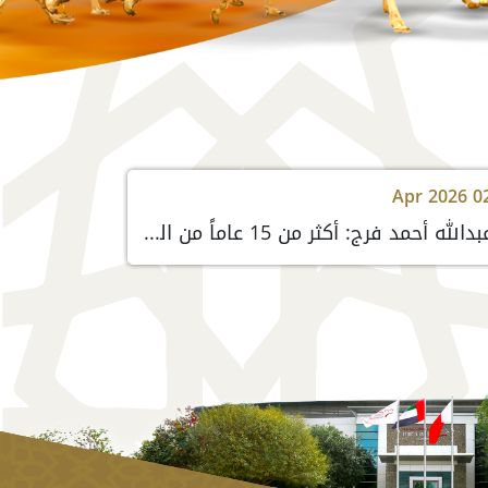
Apr 2026 0
عبدالله أحمد فرج: أكثر من 15 عاماً من الشراكة مع "الطاير للسيارات" عززت نجاحات ختامي