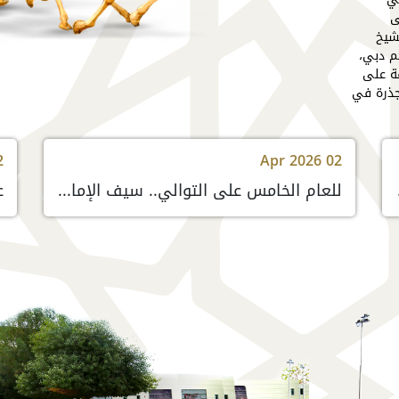
ى
شيخ
م دبي،
فة على
جذرة في
2
Apr 2026 02
ق الاسترا�
للعام الخامس على التوالي.. سيف الإمارات بقبضة هجن الرئاسة و«ريماس» سيدة الختام