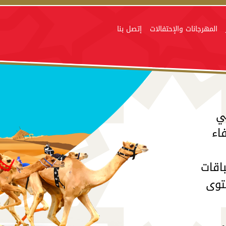
المهرجانات والإحتفالات
إتصل بنا
ي
اء
باقات
توى
في