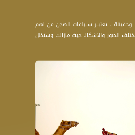
 وحقيقة ، ‍تعتبــر ســباقات الهجن من اهم
بمختلف الصور والاشكال‍، حيث مازالت وستظل