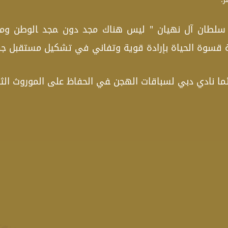
 سلطان آل نهيان " ليس هناك مجد دون ‍مجد ‍الوطن وموا
جهة قسوة الحياة بإرادة قوية وتفاني في تشكيل مستقبل ج
ا نادي دبي لسباقات الهجن ‍في الحفاظ على الموروث ‍ﺍ‍ﻟﺜ