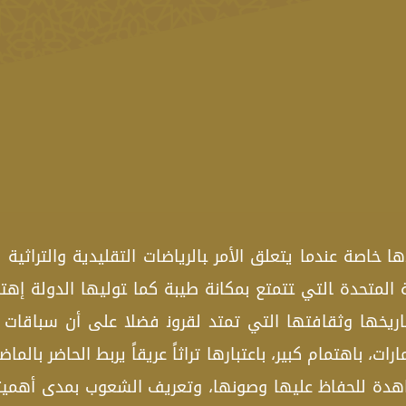
ا ‍خاصة عندما يتعلق الأمر ‍بالرياضات التقليدية والتراثية
ية المتحدة ‍التي ‍تتمتع بمكانة طيبة كما ‍توليها الدولة إهت
تاريخها وثقافتها التي تمتد لقرون‍ فضلا على أن سباقات ا
، باهتمام كبير، باعتبارها تراثاً عريقاً يربط الحاضر بالم
هدة للحفاظ عليها وصونها، وتعريف الشعوب بمدى أهميتها ل