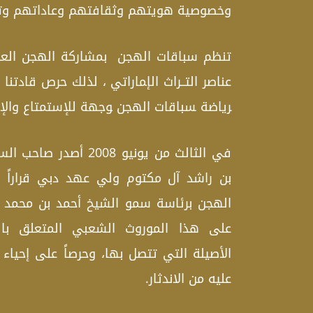
وخصوصية هويتهم وثقافتهم وعاداتهم وتقا
تنظم سباقات الهجن ‍ بمشاركة ال‍هجن العربي
عناصر التــراث ال‍إ‍ماراتي ، لذلك حرص قاد
‍رياضة ‍سباقات الهجن ‍وجهة للإستمتاع والإث
في الثالث من يونيو 2008
بن راشد آل مكتوم ولي عهد دبي قراراً ب
الهجن برئاسة سمو الشيخ أحمد بن محمد ب
على هذا الموروث الشعبي المتعلق باله
الأصيلة التي تتصل بها‍، وحرصاً على إحياء
عليه من الاندثار.