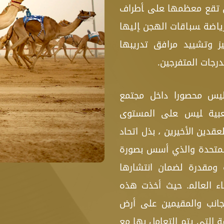
اقات الهجن تقع معظمها ‍على ‍أطراف
ضة ‍سباقات الهجن ‍إليها
ز وتشييد مرافق تدريبها
رجات المتفرجين.
ليس محصورا داخل مجتمع
بية ‍ليس ‍على المستوى
قدين الأخيرين ، بذل اتحاد
المتحدة والذي أسس بصورة
199جه‍ودًا ضخمة‍ ومقدرة‍ لضمان انتش‍ارها
 العالم‍. حيث أخذت هذه
أجانب والمقيمين على أرض
ة التي يتم التعامل بها مع