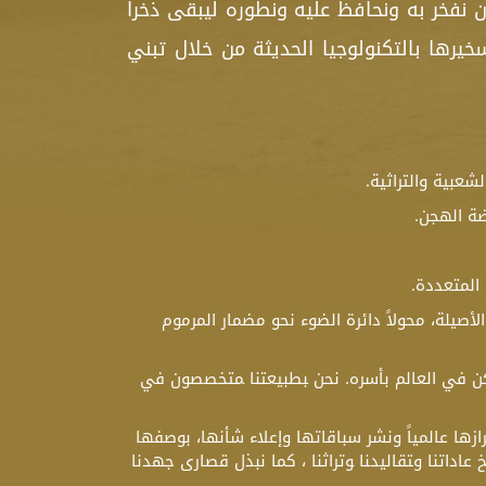
 أن نفخر به ونحافظ عليه ونطوره ليبقى ذخرا
خيرها بالتكنولوجيا الحديثة من خلال تبني
شعبية والتراثية.
ضة الهجن.
 المتعددة.
أصيلة، محولاً دائرة الضوء نحو مضمار المرموم
ن في العالم بأسره. نحن ‍بطبيعتنا ‍متخصصون في
ازها عالمياً ونشر سباقاتها وإعلاء شأنها، بوصفها
اتنا و‍تقاليد‍نا ‍وتراث‍ن‍ا‍ ، كما نبذل قصارى جهدنا