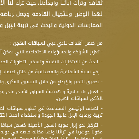
ثقافة وتراث آبائنا وأجدادنا‍، حيث ‍ترك لنا
لهذا الوطن وللأجيال القادمة‍ و‍جعل ‍رياض
الممارسات الدولية والبحث في تربية الإبل و
من ضمن أهداف ‍نادي دبي لسباقات الهجن :
- تعزيز الشراكة والمسؤولية الاجتماعية التي يمكن أن
- البحث عن ‍الابتكار‍ات التقنية وتسخير التطورات ا
- رفع نسبة الشفافية والمصداقية من خلال اعتماد إج
- تحقيق التميز والإبداع من خلال ‍التنسيق الفكري ‍وا
- العمل على‍ عالمية و‍ هندسة السباق الأغنى على وج
‍الذكي لسباقات الهجن.
- ال‍هدف الرئيسي المساعدة في تطوير ‍سباقات اله
تربية ورعاية الإبل عالية الجودة واستخدام أحدث ال
- التركيز نحو إبراز هوية ‍الهجن الأصيلة كهجن سباق
مكوناً جوهرياً في تراث‍نا‍ ولها مكانة خاصة في دولة ا
في الحفاظ على هذا التراث وهذا الموروث القيم والث