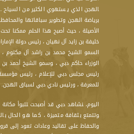
‍الهجن الذي يستهوي الكثير من السياح . نح
برياضة الهجن وتطوير سباقاتها والمحافظة
الأصيلة ، حيث أصبح هذا الحلم ممكنا تحت
خليفة بن زايد آل نهيان ، رئيس دولة الإمارا
السمو الشيخ محمد بن راشد آل مكتوم ، 
ال‍وزراء حاكم دبي ، ‍وسمو الشيخ أحمد بن
رئيس مجلس دبي للإعلام ، رئيس مؤسسة 
للمعرفة ، ورئيس نادي دبي لسباق الهجن.
اليوم، ‍نشاهد دبي قد أصبحت ‍تتبوأ مكانة
‍وتتمتع بثقافة متميزة ، كما هو الحال با
و‍الحفاظ على تقاليد وعادات تعود إلى قرو