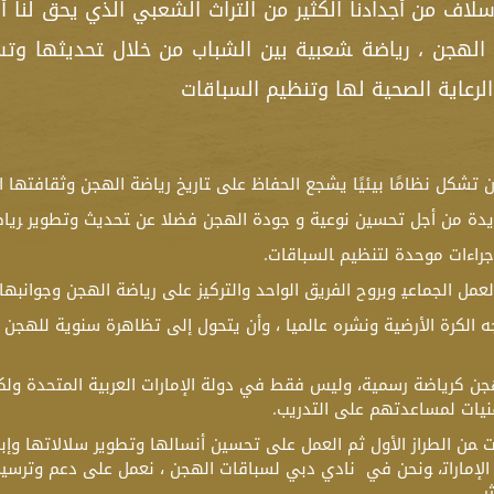
 الأسلاف من أجدادنا الكثير من التراث الشعبي الذي يحق لنا
ة الهجن ، رياضة ‍شعبية بين الشباب من خلال ‍تحديثها وتس
الرعاية الصحية‍ لها وتنظيم السباقات
 تشكل نظامًا بيئيًا يشجع الحفاظ على ‍تاريخ رياضة الهجن وثقافتها ال
لجديدة من أجل تحسين نوعية و جودة الهجن فضلا عن ‍تحديث وتطوي‍ر ‍ريا
راءات موحدة لتنظيم ‍السباق‍ات.
لعمل الجماعي‍ وبروح الفريق الواحد والتركيز على رياضة الهجن وجوانبه‍ا
ه الكرة الأرضية ونشره عالميا ، وأن يتحول إلى تظاهرة سنوية للهجن ال
جن كرياضة رسمية، وليس فقط في دولة الإمارات العربية المتحدة ولك
تقنيات لمساعدتهم على التدريب.
ات ‍من الطراز الأول ثم العمل على تحسين أنسالها وتطوير سلالاتها وإبر
لإمارات‍، ‍ونحن في ‍ نادي دبي لسباق‍ات الهجن ، نعمل على دعم وترسيخ عاد
ر.