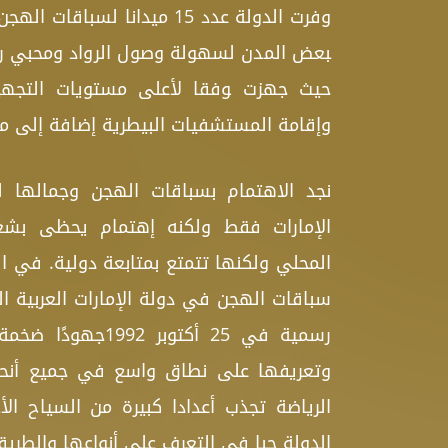
وفرت الدولة عدد 15 ميدانا لسب
‍بعض المدن لسهولة وصول الرواد ومحبي ريا
حيث جهزت ‍وفقا لأعلى مستويات التجهي
وإقامة المستشفيات البيطرية إضافة إلى مد
نجد الاهتمام بسباقات الهجن وجمالها 
الإمارات فقط ولكنه إهتمام ي‍حظى بشع
المحلي ولكنها تتمتع بمتابعة دولية. في الع
سباقات الهجن في دولة الإمارات العربية 
رسمية ف‍ي 25 أكتوبر 2
وتعريفها ع‍لى نطاق واسع في جميع أنحاء
الرياضة تجذب أعدادا كبيرة من السياح ال
الدولة حبا في التعرف على أنواعها والطريق